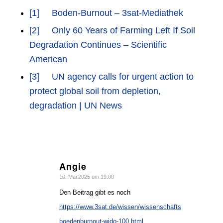
[1]
Boden-Burnout – 3sat-Mediathek
[2]
Only 60 Years of Farming Left If Soil
Degradation Continues – Scientific
American
[3]
UN agency calls for urgent action to
protect global soil from depletion,
degradation | UN News
Angie
sagte:
10. Mai 2025 um 19:00
Den Beitrag gibt es noch
https://www.3sat.de/wissen/wissenschaftsdoku/210408-
boedenburnout-wido-100.html