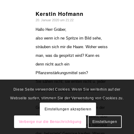
Kerstin Hofmann
sagte:
20. Januar 2020 um 21:22
Hallo Herr Gräber,
also wenn ich ne Spritze im Bild sehe,
sträuben sich mir die Haare. Woher weiss
man, was da gespritzt wird? Kann es
denn nicht auch ein
Pflanzenstärkungsmittel sein?
Sie sähen nicht, sie ernten nicht u. jeder
Diese Seite verwendet Cookies. Wenn Sie weiterhin auf der
weiss wie Landwirtschaft funktioniert.
Webseite surfen, stimmen Sie der Verwendung von Cookies zu.
Warum bitte, hat dann nicht jeder seinen
Gemüsegarten vor der Türe? Gut, in der
Einstellungen akzeptieren
Stadt lass ich mir das noch gefallen, aber
Verberge nur die Benachrichtigung
Einstellungen
auf dem Land? Es müsste doch niemand
das „belastete“ Gemüse kaufen. Warum