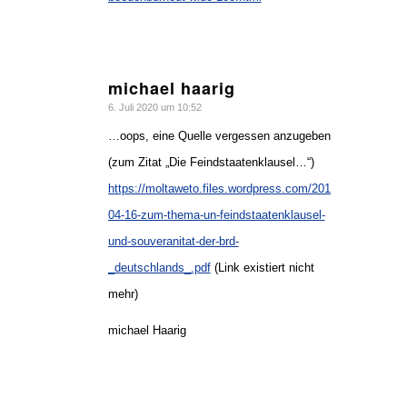
michael haarig
sagte:
6. Juli 2020 um 10:52
…oops, eine Quelle vergessen anzugeben
(zum Zitat „Die Feindstaatenklausel…“)
https://moltaweto.files.wordpress.com/2010/04/10-
04-16-zum-thema-un-feindstaatenklausel-
und-souveranitat-der-brd-
_deutschlands_.pdf
(Link existiert nicht
mehr)
michael Haarig