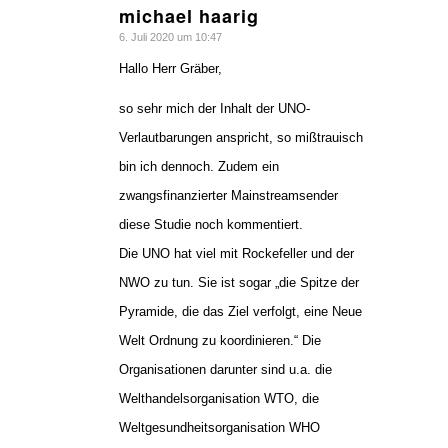
michael haarig
sagte:
6. Juli 2020 um 10:47
Hallo Herr Gräber,
so sehr mich der Inhalt der UNO-
Verlautbarungen anspricht, so mißtrauisch
bin ich dennoch. Zudem ein
zwangsfinanzierter Mainstreamsender
diese Studie noch kommentiert.
Die UNO hat viel mit Rockefeller und der
NWO zu tun. Sie ist sogar „die Spitze der
Pyramide, die das Ziel verfolgt, eine Neue
Welt Ordnung zu koordinieren.“ Die
Organisationen darunter sind u.a. die
Welthandelsorganisation WTO, die
Weltgesundheitsorganisation WHO