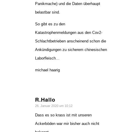
Panikmache) und die Daten überhaupt
belastbar sind.
So gibt es zu den
Katastrophenmeldungen aus den Cov2-
Schlachtbetrieben anscheinend schon die
Ankündigungen zu sicherem chinesischen
Laborfleisch…
michael haarig
R.Hallo
sagte:
26. Januar 2020 um 10:12
Dass es so krass ist mit unseren
Ackerböden war mir bisher auch nicht