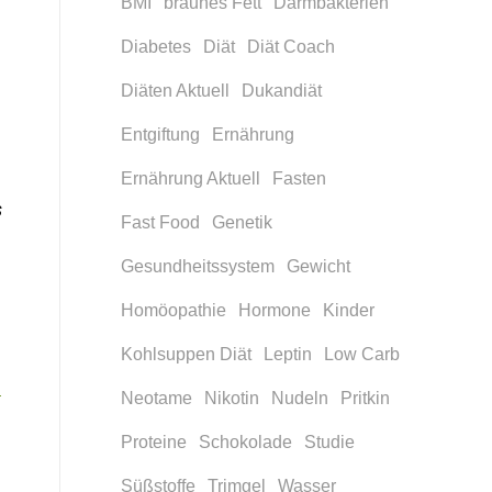
BMI
braunes Fett
Darmbakterien
Diabetes
Diät
Diät Coach
Diäten Aktuell
Dukandiät
Entgiftung
Ernährung
Ernährung Aktuell
Fasten
s
Fast Food
Genetik
Gesundheitssystem
Gewicht
Homöopathie
Hormone
Kinder
Kohlsuppen Diät
Leptin
Low Carb
h
Neotame
Nikotin
Nudeln
Pritkin
Proteine
Schokolade
Studie
Süßstoffe
Trimgel
Wasser