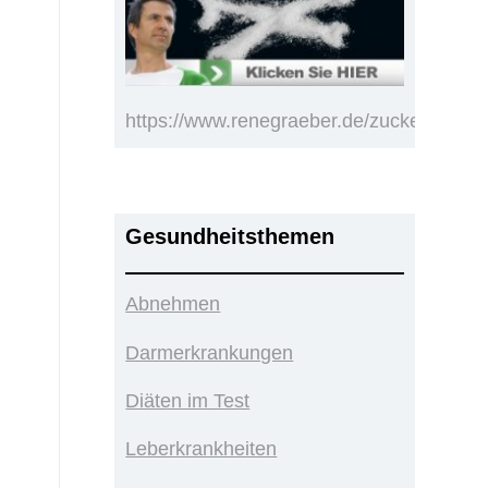
https://www.renegraeber.de/zucker.html
Gesundheitsthemen
Abnehmen
Darmerkrankungen
Diäten im Test
Leberkrankheiten