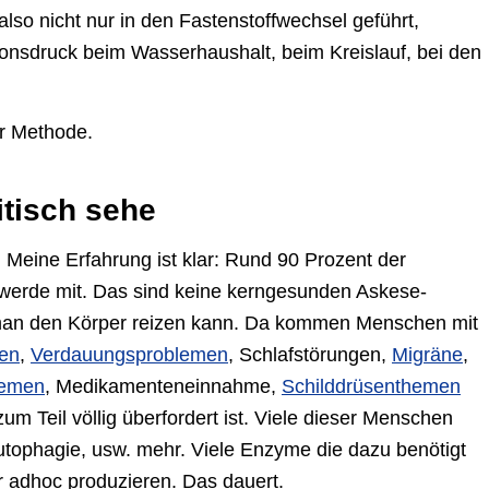
lso nicht nur in den Fastenstoffwechsel geführt,
ionsdruck beim Wasserhaushalt, beim Kreislauf, bei den
er Methode.
itisch sehe
 Meine Erfahrung ist klar: Rund 90 Prozent der
hwerde mit. Das sind keine kerngesunden Askese-
t man den Körper reizen kann. Da kommen Menschen mit
en
,
Verdauungsproblemen
, Schlafstörungen,
Migräne
,
lemen
, Medikamenteneinnahme,
Schilddrüsenthemen
zum Teil völlig überfordert ist. Viele dieser Menschen
utophagie, usw. mehr. Viele Enzyme die dazu benötigt
 adhoc produzieren. Das dauert.