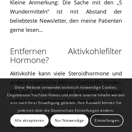
Kleine Anmerkung: Die Sache mit den „5
Wundermitteln“ ist mit Abstand der
beliebteste Newsletter, den meine Patienten
gerne lesen…
Entfernen Aktivkohlefilter
Hormone?
Aktivkohle kann viele Steroidhormone und
andere organische Mikroschadstoffe binden.
Diese Website verwendet technisch notwendige Cookies.
Wie gut das im Einzelfall funktioniert, hängt
Eingebettete YouTube-Videos und andere externe Inhalte werden
jedoch von mehreren Faktoren ab:
erst nach Ihrer Einwilligung geladen. Ihre Auswahl können Sie
jederzeit über die Datenschutz-Einstellungen ändern.
Art und Oberfläche der Aktivkohle
Alle akzeptieren
Nur Notwendige
Einstellungen
Größe der Kohlepartikel